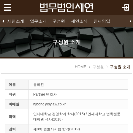
로그인
회원가입
Sketchbook5, 스케치북5
세연소개
세연소개
업무소개
구성원
세연소식
인재영입
업무소개
법인소개
프로젝트 파이낸스
구성원 소개
공지사항
인재영입
오시는 길
영입공고
구조화금융
지원하기
기업법무
소송/중재
구성원 소개
구성원
Sketchbook5, 스케치북5
- 구성원 소개
HOME
구성원
구성원 소개
세연소식
인재영입
이름
봉하진
직위
Partner 변호사
이메일
hjbong@sylaw.co.kr
연세대학교 경영학과 학사(2015) / 연세대학교 법학전문
학력
대학원 석사(2018)
경력
제8회 변호사시험 합격(2019)