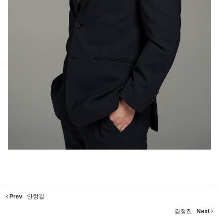
Prev
안항길
김정진
Next