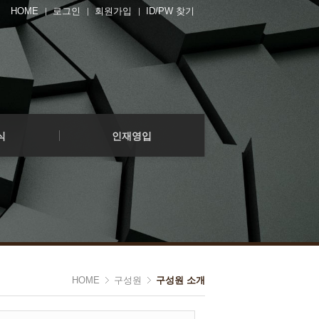
HOME
로그인
회원가입
ID/PW 찾기
인재영입
영입공고
지원하기
식
인재영입
인재영입
영입공고
지원하기
HOME
구성원
구성원 소개