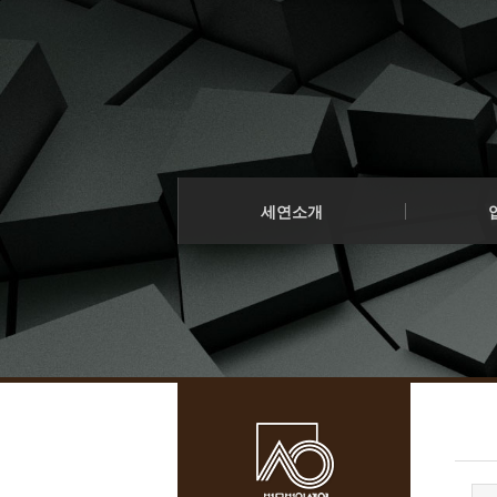
로그인
회원가입
법인소개
프로젝트 
Sketchbook5, 스케치북5
오시는 길
구조화금융
세연소개
기업법무
업무소개
소송/중재
구성원
Sketchbook5, 스케치북5
세연소개
- 구성원 소개
세연소식
법인소개
프로젝트 
오시는 길
구조화금융
인재영입
기업법무
소송/중재