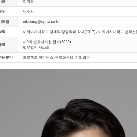
이름
정미경
직위
변호사
이메일
mkjeong@sylaw.co.kr
학력
이화여자대학교 경제학/경영학과 학사(2017) / 이화여자대학교 법학전문
제9회 변호사시험 합격(2020)
경력
법무법인 택스로
전문분야
프로젝트 파이낸스, 구조화금융, 기업법무