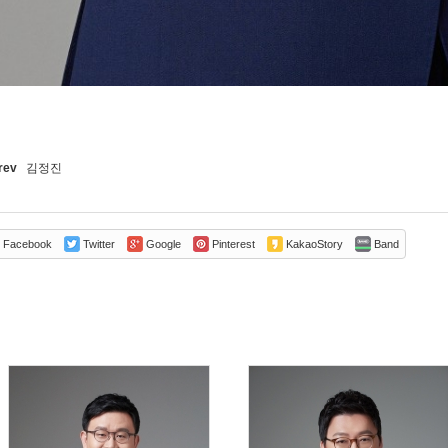
rev
김정진
Facebook
Twitter
Google
Pinterest
KakaoStory
Band