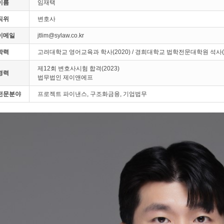
이름
임재택
직위
변호사
이메일
jtlim@sylaw.co.kr
학력
고려대학교 영어교육과 학사(2020) / 경희대학교 법학전문대학원 석사(2
제12회 변호사시험 합격(2023)
경력
법무법인 제이앤에프
전문분야
프로젝트 파이낸스, 구조화금융, 기업법무