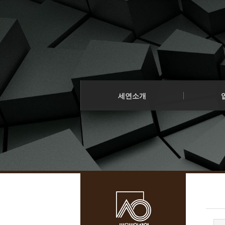
로그인
회원가입
법인소개
프로젝트 
Sketchbook5, 스케치북5
오시는 길
구조화금융
세연소개
기업법무
업무소개
소송/중재
구성원
Sketchbook5, 스케치북5
세연소개
- 구성원 소개
세연소식
법인소개
프로젝트 
오시는 길
구조화금융
인재영입
기업법무
소송/중재