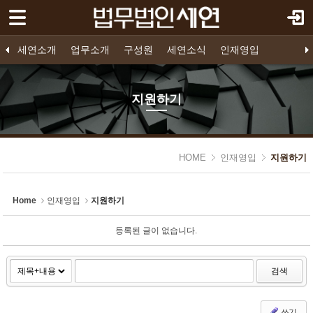
로그인
회원가입
Sketchbook5, 스케치북5
세연소개
세연소개
업무소개
구성원
세연소식
인재영입
업무소개
법인소개
프로젝트 파이낸스
구성원 소개
공지사항
인재영입
오시는 길
영입공고
구조화금융
지원하기
기업법무
소송/중재
지원하기
구성원
Sketchbook5, 스케치북5
세연소식
HOME
인재영입
지원하기
인재영입
- 인재영입
Home
인재영입
지원하기
- 영입공고
등록된 글이 없습니다.
- 지원하기
검색
쓰기