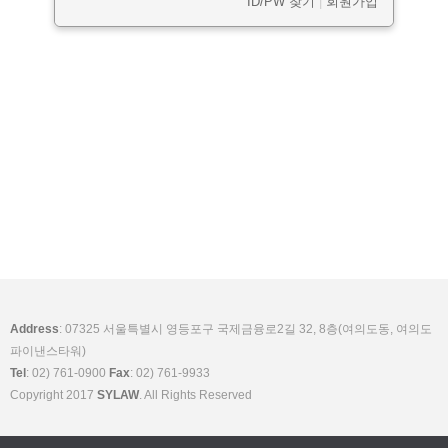
ID/PW 찾기
|
회원가입
Address
: 07325 서울특별시 영등포구 국제금융로2길 32, 8층(여의도동, 여의도
파이낸스타워)
Tel
: 02) 761-0900
Fax
: 02) 761-9933
Copyright 2017
SYLAW
. All Rights Reserved