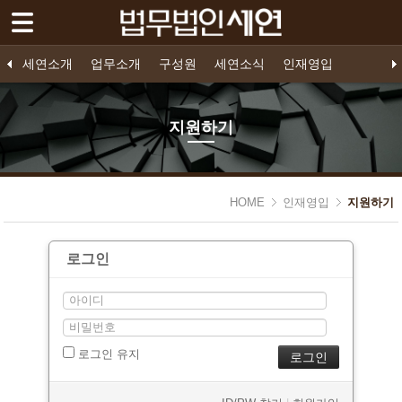
세연소개
세연소개
업무소개
구성원
세연소식
인재영입
업무소개
법인소개
프로젝트 파이낸스
구성원 소개
공지사항
인재영입
오시는 길
영입공고
구조화금융
지원하기
기업법무
소송/중재
지원하기
구성원
세연소식
HOME
인재영입
지원하기
인재영입
- 인재영입
로그인
- 영입공고
- 지원하기
로그인 유지