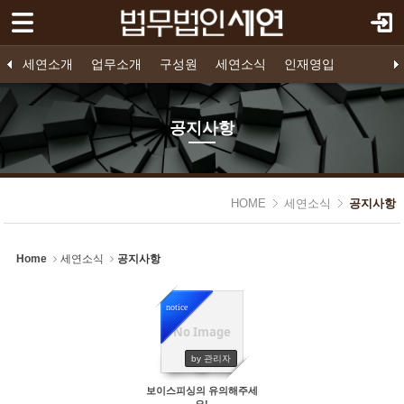
로그인
회원가입
Sketchbook5, 스케치북5
세연소개
세연소개
업무소개
구성원
세연소식
인재영입
업무소개
법인소개
프로젝트 파이낸스
구성원 소개
공지사항
인재영입
오시는 길
영입공고
구조화금융
지원하기
기업법무
소송/중재
공지사항
구성원
Sketchbook5, 스케치북5
세연소식
HOME
세연소식
공지사항
- 공지사항
인재영입
Home
세연소식
공지사항
notice
No Image
6817
by 관리자
보이스피싱의 유의해주세