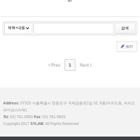
요!
검색
쓰기
Prev
1
Next
Address
: 07325 서울특별시 영등포구 국제금융로2길 32, 8층(여의도동, 여의도
파이낸스타워)
Tel
: 02) 761-0900
Fax
: 02) 761-9933
Copyright 2017
SYLAW
. All Rights Reserved