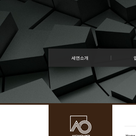
로그인
회원가입
법인소개
프로젝트 
Sketchbook5, 스케치북5
Sketchbook5, 스케치북5
오시는 길
구조화금융
세연소개
기업법무
업무소개
소송/중재
구성원
Sketchbook5, 스케치북5
Sketchbook5, 스케치북5
세연소식
세연소개
- 공지사항
법인소개
프로젝트 
오시는 길
구조화금융
인재영입
기업법무
소송/중재
Home