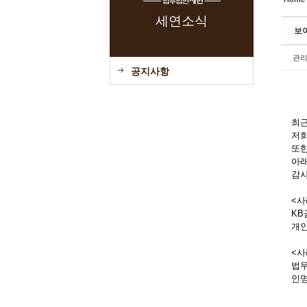
세연소식
보
관
공지사항
최근
저희
또한
아래
감사
<사
KB
개인
<사
법무
인명