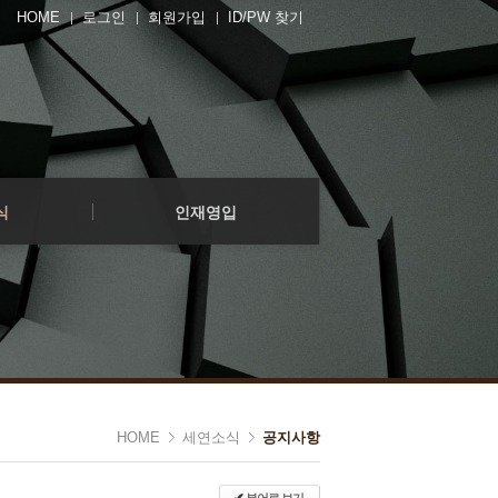
HOME
로그인
회원가입
ID/PW 찾기
인재영입
영입공고
지원하기
식
인재영입
인재영입
영입공고
지원하기
HOME
세연소식
공지사항