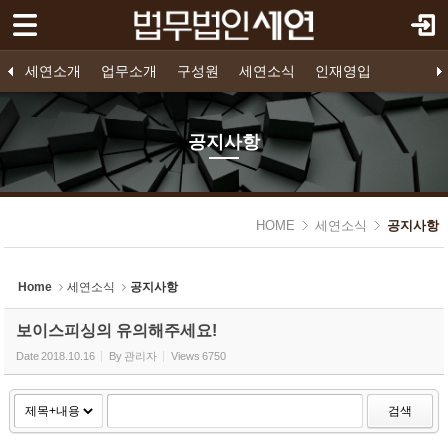
로그인
회원가입
Sketchbook5, 스케치북5
세연소개
세연소개
업무소개
구성원
세연소식
인재영입
업무소개
법인소개
프로젝트 파이낸스
구성원 소개
공지사항
인재영입
오시는 길
영입공고
구조화금융
지원하기
기업법무
소송/중재
공지사항
구성원
Sketchbook5, 스케치북5
세연소식
HOME
세연소식
공지사항
- 공지사항
인재영입
Home
세연소식
공지사항
보이스피싱의 유의해주세요!
Date
2018.10.16
By
관리자
Views
6750
검색