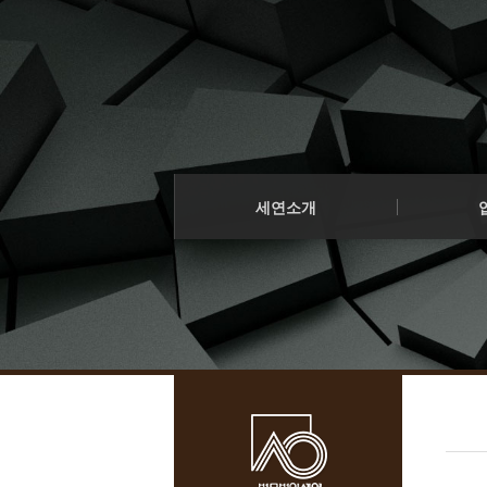
법인소개
프로젝트 
오시는 길
구조화금융
세연소개
기업법무
업무소개
소송/중재
구성원
세연소식
세연소개
- 공지사항
법인소개
프로젝트 
오시는 길
구조화금융
인재영입
기업법무
소송/중재