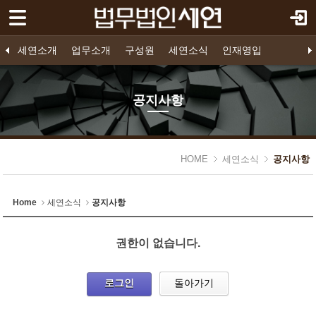
로그인
회원가입
세연소개
세연소개
업무소개
구성원
세연소식
인재영입
업무소개
법인소개
프로젝트 파이낸스
구성원 소개
공지사항
인재영입
오시는 길
영입공고
구조화금융
지원하기
기업법무
소송/중재
공지사항
구성원
세연소식
HOME
세연소식
공지사항
- 공지사항
인재영입
Home
세연소식
공지사항
권한이 없습니다.
로그인
돌아가기