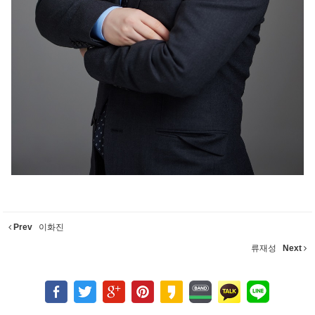
Prev
이화진
류재성
Next