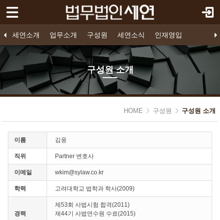
로그인
회원가입
Sketchbook5, 스케치북5
세연소개
세연소개
업무소개
구성원
세연소식
인재영입
업무소개
법인소개
프로젝트 파이낸스
구성원 소개
공지사항
인재영입
오시는 길
영입공고
구조화금융
지원하기
기업법무
소송/중재
구성원 소개
구성원
Sketchbook5, 스케치북5
- 구성원 소개
HOME
구성원
구성원 소개
세연소식
인재영입
이름
김웅
직위
Partner 변호사
이메일
wkim@sylaw.co.kr
학력
고려대학교 법학과 학사(2009)
제53회 사법시험 합격(2011)
경력
제44기 사법연수원 수료(2015)