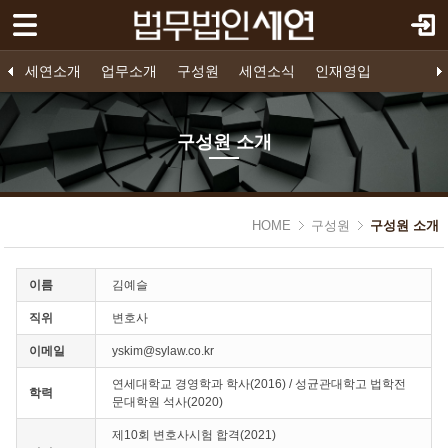
로그인
회원가입
Sketchbook5, 스케치북5
세연소개
세연소개
업무소개
구성원
세연소식
인재영입
업무소개
법인소개
프로젝트 파이낸스
구성원 소개
공지사항
인재영입
오시는 길
영입공고
구조화금융
지원하기
기업법무
소송/중재
구성원 소개
구성원
Sketchbook5, 스케치북5
- 구성원 소개
HOME
구성원
구성원 소개
세연소식
인재영입
이름
김예슬
직위
변호사
이메일
yskim@sylaw.co.kr
연세대학교 경영학과 학사(2016) / 성균관대학고 법학전
학력
문대학원 석사(2020)
제10회 변호사시험 합격(2021)